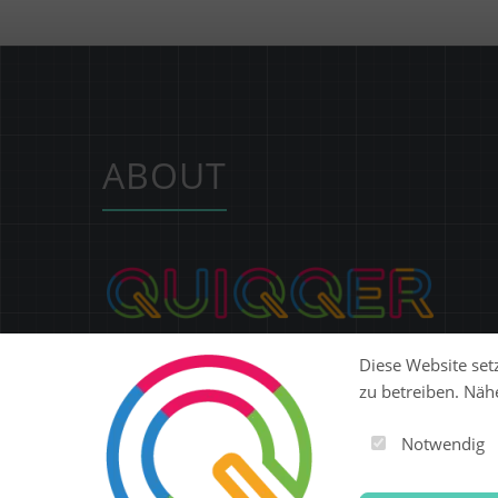
ABOUT
Ob Website, SaaS-Plattform, E-Commerce oder ERP:
Diese Website setz
QUIQQER gibt dir eine modulare Open-Source-
zu betreiben. Näh
Plattform, mit der du digitale Produkte flexibel
entwickeln, betreiben und skalieren kannst.
Notwendig
Steuere Content, Nutzer, Berechtigungen und
Erweiterungen zentral in einer Lösung.