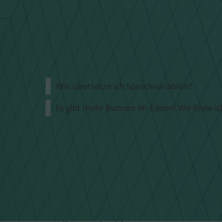
EINSTELLUNGE
Wie übersetze ich Sprachvariablen?
Es gibt mehr Buttons im Editor? Wo finde ic
WIE ÜBERSETZE ICH 
Navigiere im QUIQQER Menü über die Verwaltu