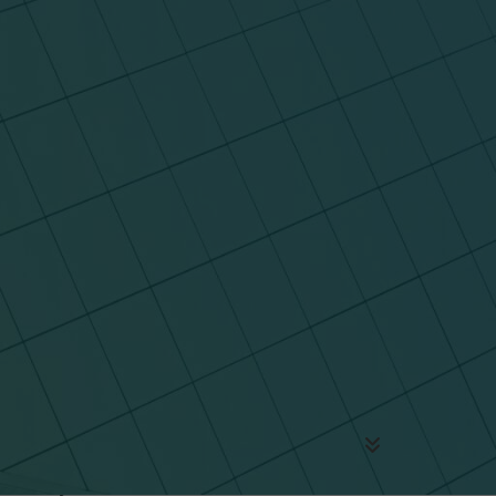
Die Seite besitzt keine Tags.
FAQ THEMEN
Allgemeine Fragen
Installation & Updates
Inhalte
Module & Erweiterungen
Einstellungen
Projekt