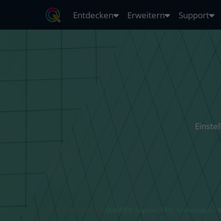
Entdecken
Erweitern
Support
Einstel
Sie befinden sich hier:
QUIQQER
Support
FAQ
Einstellungen
V