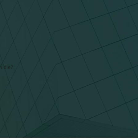
N - VERWALTUNG
h die?
SPRACHVARIABLEN?
ng zu den Sprachvariablen. Dort hast du oben die