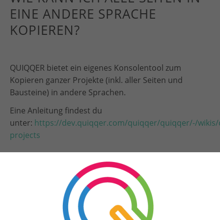
EINE ANDERE SPRACHE
KOPIEREN?
QUIQQER bietet ein eigenes Konsolentool zum
Kopieren ganzer Projekte (inkl. aller Seiten und
Bausteine) in andere Sprachen.
Eine Anleitung findest du
unter:
https://dev.quiqqer.com/quiqqer/quiqqer/-/wikis/
projects
Nach oben
FAQ
Inhalte
Seiten