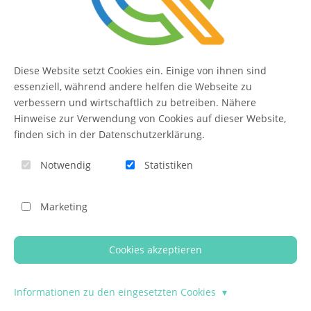
FAQ THEMEN
Diese Website setzt Cookies ein. Einige von ihnen sind
essenziell, während andere helfen die Webseite zu
verbessern und wirtschaftlich zu betreiben. Nähere
Allgemeine Fragen
Hinweise zur Verwendung von Cookies auf dieser Website,
Installation & Updates
finden sich in der Datenschutzerklärung.
Inhalte
Notwendig
Statistiken
Seiten
WYSIWYG-Editor
Marketing
Media-Bereich
Bilder und weitere Medien
Cookies akzeptieren
Inhalte bearbeiten
Informationen zu den eingesetzten Cookies
Module & Erweiterungen