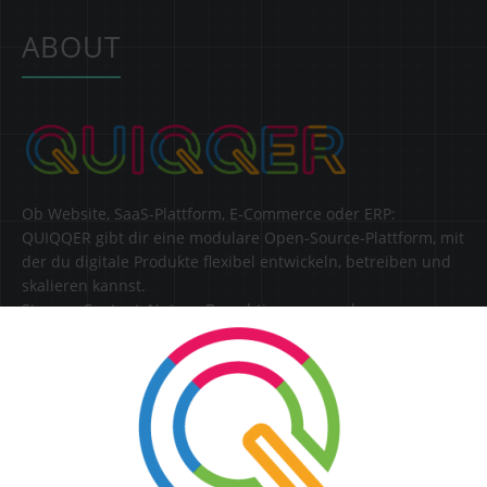
ABOUT
Ob Website, SaaS-Plattform, E-Commerce oder ERP:
QUIQQER gibt dir eine modulare Open-Source-Plattform, mit
der du digitale Produkte flexibel entwickeln, betreiben und
skalieren kannst.
Steuere Content, Nutzer, Berechtigungen und
Erweiterungen zentral in einer Lösung.
SERVICE
Kontakt