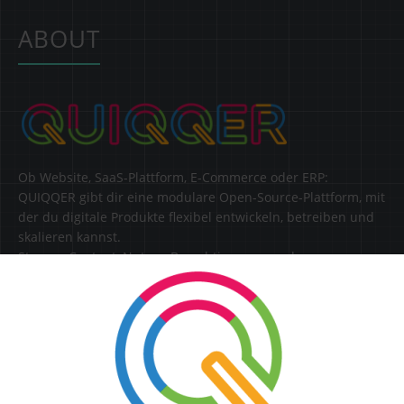
ABOUT
Ob Website, SaaS-Plattform, E-Commerce oder ERP:
QUIQQER gibt dir eine modulare Open-Source-Plattform, mit
der du digitale Produkte flexibel entwickeln, betreiben und
skalieren kannst.
Steuere Content, Nutzer, Berechtigungen und
Erweiterungen zentral in einer Lösung.
SERVICE
Kontakt