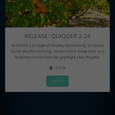
RELEASE: QUIQQER 2.24
QUIQQER 2.24 ergänzt Passkey-Anmeldung, sicherere
Cache-Veröffentlichung, stärkere Feed-Integration und
flexiblere Inhaltslisten für gepflegte CMS-Projekte.
13.07.26
Weiter