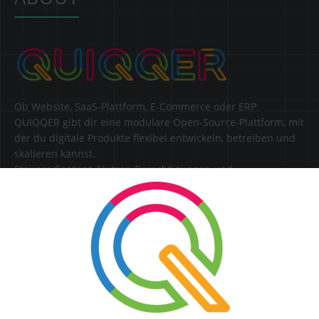
Ob Website, SaaS-Plattform, E-Commerce oder ERP:
QUIQQER gibt dir eine modulare Open-Source-Plattform, mit
der du digitale Produkte flexibel entwickeln, betreiben und
skalieren kannst.
Steuere Content, Nutzer, Berechtigungen und
Erweiterungen zentral in einer Lösung.
SERVICE
Kontakt
FAQ