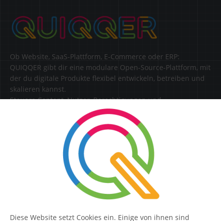
Ob Website, SaaS-Plattform, E-Commerce oder ERP:
QUIQQER gibt dir eine modulare Open-Source-Plattform, mit
der du digitale Produkte flexibel entwickeln, betreiben und
skalieren kannst.
Steuere Content, Nutzer, Berechtigungen und
Erweiterungen zentral in einer Lösung.
SERVICE
Kontakt
FAQ
Diese Website setzt Cookies ein. Einige von ihnen sind