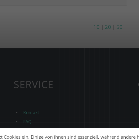
10
|
20
|
50
SERVICE
Kontakt
FAQ
t Cookies ein. Einige von ihnen sind essenziell, während andere 