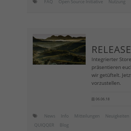
FAQ
Open Source Initiative
Nutzung
RELEASE
Integrierter Stor
präsentieren eu
wir getüftelt. Je
vorzustellen.
06.06.18
News
Info
Mitteilungen
Neuigkeiten
QUIQQER
Blog