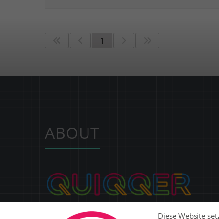
1
ABOUT
Ob Website, SaaS-Plattform, E-Commerce oder ERP:
Diese Website setz