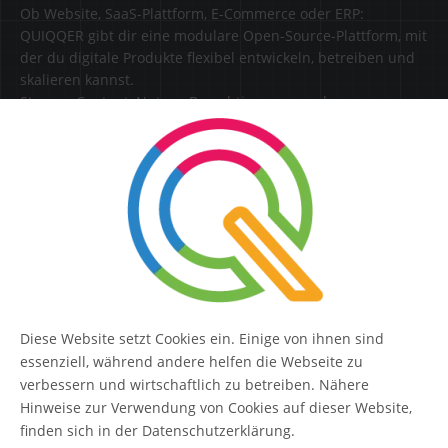
Ob Website, SaaS-Plattform, E-Commerce oder ERP:
QUIQQER gibt dir eine modulare Open-Source-Plattform, mit
der du digitale Produkte flexibel entwickeln, betreiben und
skalieren kannst.
Steuere Content, Nutzer, Berechtigungen und
Erweiterungen zentral in einer Lösung.
SERVICE
Kontakt
FAQ
Diese Website setzt Cookies ein. Einige von ihnen sind
QUIQQER
essenziell, während andere helfen die Webseite zu
verbessern und wirtschaftlich zu betreiben. Nähere
Hinweise zur Verwendung von Cookies auf dieser Website,
finden sich in der Datenschutzerklärung.
Blog