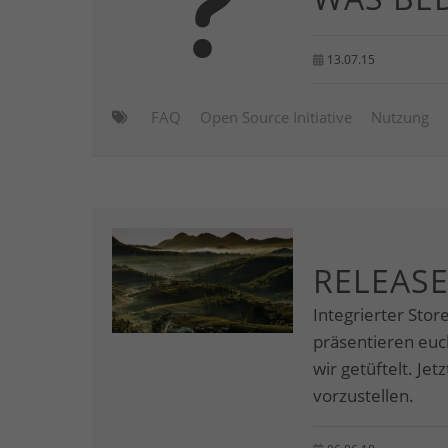
13.07.15
FAQ
Open Source Initiative
Nutzung
RELEASE
Integrierter Stor
präsentieren eu
wir getüftelt. Je
vorzustellen.