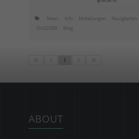
06.06.18
News
Info
Mitteilungen
Neuigkeiten
QUIQQER
Blog
1
ABOUT