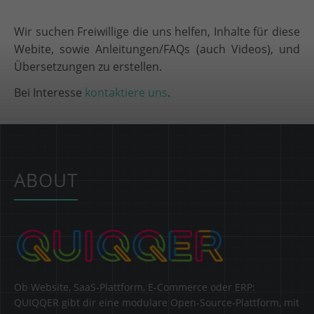
Wir suchen Freiwillige die uns helfen, Inhalte für diese
Webite, sowie Anleitungen/FAQs (auch Videos), und
Übersetzungen zu erstellen.
Bei Interesse
kontaktiere uns
.
ABOUT
Ob Website, SaaS-Plattform, E-Commerce oder ERP:
QUIQQER gibt dir eine modulare Open-Source-Plattform, mit