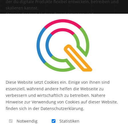
der du digitale Produkte flexibel entwickeln, betreiben und
skalieren kannst.
Steuere Content, Nutzer, Berechtigungen und
Erweiterungen zentral in einer Lösung.
SERVICE
Kontakt
FAQ
Diese Website setzt Cookies ein. Einige von ihnen sind
QUIQQER
essenziell, während andere helfen die Webseite zu
verbessern und wirtschaftlich zu betreiben. Nähere
Hinweise zur Verwendung von Cookies auf dieser Website,
finden sich in der Datenschutzerklärung.
Blog
Notwendig
Statistiken
Themen-Übersicht