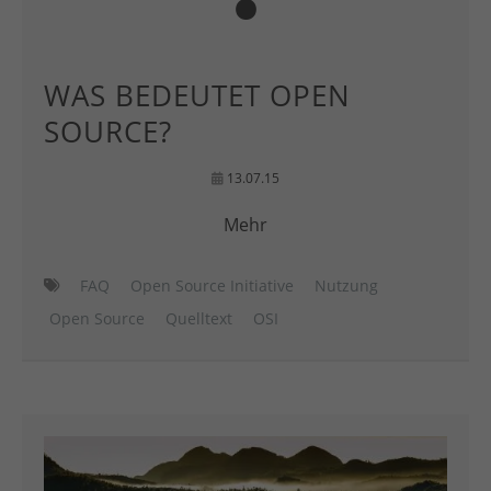
WAS BEDEUTET OPEN
SOURCE?
13.07.15
Mehr
FAQ
Open Source Initiative
Nutzung
Open Source
Quelltext
OSI