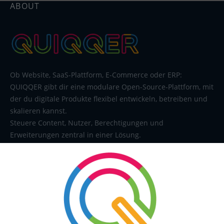
ABOUT
Ob Website, SaaS-Plattform, E-Commerce oder ERP:
QUIQQER gibt dir eine modulare Open-Source-Plattform, mit
der du digitale Produkte flexibel entwickeln, betreiben und
skalieren kannst.
Steuere Content, Nutzer, Berechtigungen und
Erweiterungen zentral in einer Lösung.
SERVICE
Kontakt