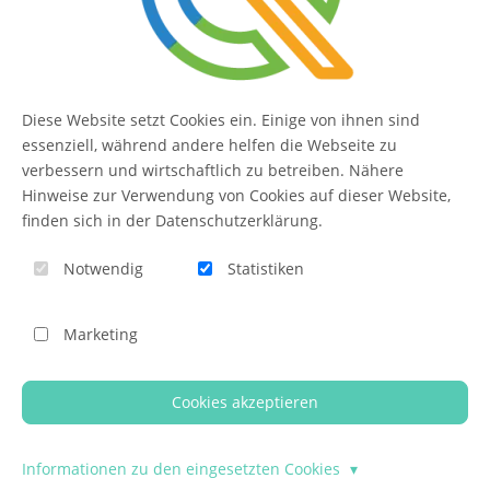
Kontakt
FAQ
Diese Website setzt Cookies ein. Einige von ihnen sind
QUIQQER
essenziell, während andere helfen die Webseite zu
verbessern und wirtschaftlich zu betreiben. Nähere
Hinweise zur Verwendung von Cookies auf dieser Website,
finden sich in der Datenschutzerklärung.
Blog
Notwendig
Statistiken
Themen-Übersicht
Themen-Suche
Marketing
Impressum
QUIQQER unterstützen
Cookies akzeptieren
© 2026 - Template Presentation umgesetzt mit
QUIQQER
Informationen zu den eingesetzten Cookies