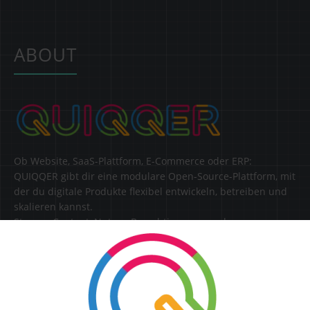
ABOUT
Ob Website, SaaS-Plattform, E-Commerce oder ERP:
QUIQQER gibt dir eine modulare Open-Source-Plattform, mit
der du digitale Produkte flexibel entwickeln, betreiben und
skalieren kannst.
Steuere Content, Nutzer, Berechtigungen und
Erweiterungen zentral in einer Lösung.
SERVICE