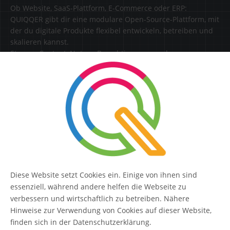
Ob Website, SaaS-Plattform, E-Commerce oder ERP:
QUIQQER gibt dir eine modulare Open-Source-Plattform, mit
der du digitale Produkte flexibel entwickeln, betreiben und
skalieren kannst.
Steuere Content, Nutzer, Berechtigungen und
Erweiterungen zentral in einer Lösung.
SERVICE
Kontakt
FAQ
Diese Website setzt Cookies ein. Einige von ihnen sind
QUIQQER
essenziell, während andere helfen die Webseite zu
verbessern und wirtschaftlich zu betreiben. Nähere
Hinweise zur Verwendung von Cookies auf dieser Website,
finden sich in der Datenschutzerklärung.