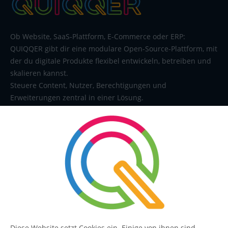
Ob Website, SaaS-Plattform, E-Commerce oder ERP:
QUIQQER gibt dir eine modulare Open-Source-Plattform, mit
der du digitale Produkte flexibel entwickeln, betreiben und
skalieren kannst.
Steuere Content, Nutzer, Berechtigungen und
Erweiterungen zentral in einer Lösung.
SERVICE
Kontakt
FAQ
Diese Website setzt Cookies ein. Einige von ihnen sind