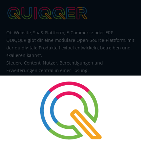
Ob Website, SaaS-Plattform, E-Commerce oder ERP:
QUIQQER gibt dir eine modulare Open-Source-Plattform, mit
der du digitale Produkte flexibel entwickeln, betreiben und
skalieren kannst.
Steuere Content, Nutzer, Berechtigungen und
Erweiterungen zentral in einer Lösung.
SERVICE
Kontakt
FAQ