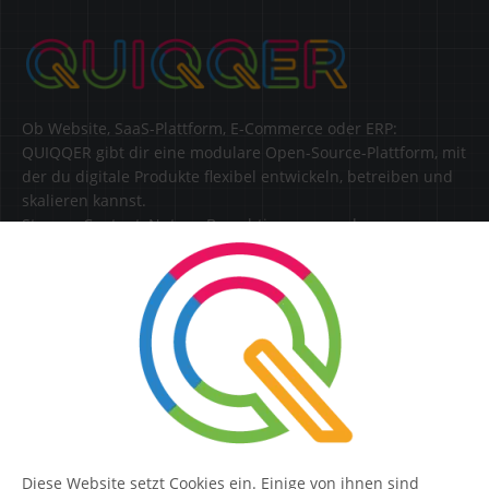
Ob Website, SaaS-Plattform, E-Commerce oder ERP:
QUIQQER gibt dir eine modulare Open-Source-Plattform, mit
der du digitale Produkte flexibel entwickeln, betreiben und
skalieren kannst.
Steuere Content, Nutzer, Berechtigungen und
Erweiterungen zentral in einer Lösung.
SERVICE
Kontakt
FAQ
Diese Website setzt Cookies ein. Einige von ihnen sind