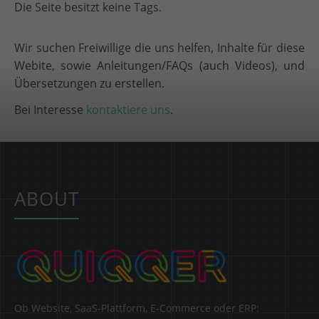
Die Seite besitzt keine Tags.
Wir suchen Freiwillige die uns helfen, Inhalte für diese
Webite, sowie Anleitungen/FAQs (auch Videos), und
Übersetzungen zu erstellen.
Bei Interesse
kontaktiere uns
.
ABOUT
Ob Website, SaaS-Plattform, E-Commerce oder ERP: