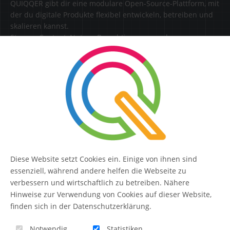
QUIQQER gibt dir eine modulare Open-Source-Plattform, mit
der du digitale Produkte flexibel entwickeln, betreiben und
skalieren kannst.
Steuere Content, Nutzer, Berechtigungen und
Erweiterungen zentral in einer Lösung.
SERVICE
Kontakt
FAQ
Diese Website setzt Cookies ein. Einige von ihnen sind
QUIQQER
essenziell, während andere helfen die Webseite zu
verbessern und wirtschaftlich zu betreiben. Nähere
Hinweise zur Verwendung von Cookies auf dieser Website,
finden sich in der Datenschutzerklärung.
Blog
Notwendig
Statistiken
Themen-Übersicht