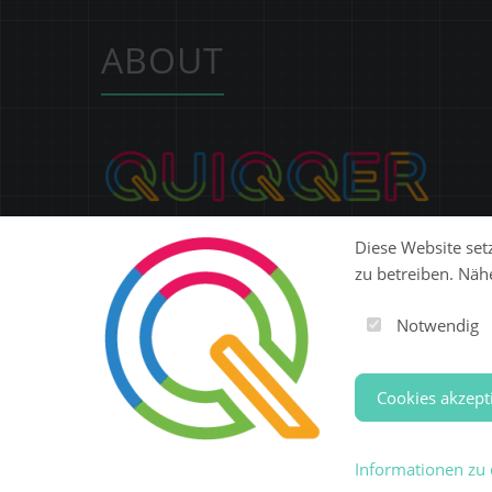
ABOUT
Ob Website, SaaS-Plattform, E-Commerce oder ERP:
Diese Website setz
QUIQQER gibt dir eine modulare Open-Source-
zu betreiben. Näh
Plattform, mit der du digitale Produkte flexibel
entwickeln, betreiben und skalieren kannst.
Notwendig
Steuere Content, Nutzer, Berechtigungen und
Erweiterungen zentral in einer Lösung.
Cookies akzept
© 2026 - Template Presentation umgesetzt mit
QUIQ
Informationen zu 