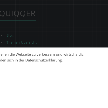
QUIQQER
Blog
Themen-Übersicht
Themen-Suche
helfen die Webseite zu verbessern und wirtschaftlich
Impressum
den sich in der Datenschutzerklärung.
QUIQQER unterstützen