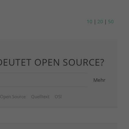
10
|
20
|
50
DEUTET OPEN SOURCE?
Mehr
Open Source
Quelltext
OSI