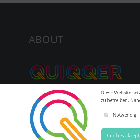
ABOUT
Ob Website, SaaS-Plattform, E-Commerce oder ERP:
Diese Website setz
QUIQQER gibt dir eine modulare Open-Source-
zu betreiben. Näh
Plattform, mit der du digitale Produkte flexibel
entwickeln, betreiben und skalieren kannst.
Notwendig
Steuere Content, Nutzer, Berechtigungen und
Erweiterungen zentral in einer Lösung.
Cookies akzept