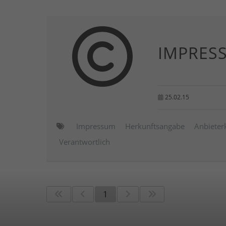
IMPRES
25.02.15
Impressum
Herkunftsangabe
Anbieter
Verantwortlich
1