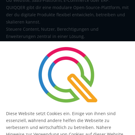
Ob Website, SaaS-Plattform, E-Commerce oder ERP:
QUIQQER gibt dir eine modulare Open-Source-Plattform, mit
der du digitale Produkte flexibel entwickeln, betreiben und
skalieren kannst.
Steuere Content, Nutzer, Berechtigungen und
Erweiterungen zentral in einer Lösung.
SERVICE
Kontakt
FAQ
Diese Website setzt Cookies ein. Einige von ihnen sind
essenziell, während andere helfen die Webseite zu
QUIQQER
verbessern und wirtschaftlich zu betreiben. Nähere
Hinweise zur Verwendung von Cookies auf dieser Website,