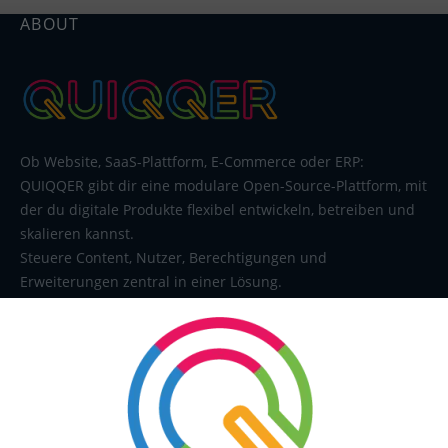
ABOUT
Ob Website, SaaS-Plattform, E-Commerce oder ERP:
QUIQQER gibt dir eine modulare Open-Source-Plattform, mit
der du digitale Produkte flexibel entwickeln, betreiben und
skalieren kannst.
Steuere Content, Nutzer, Berechtigungen und
Erweiterungen zentral in einer Lösung.
SERVICE
Kontakt