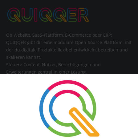
Ob Website, SaaS-Plattform, E-Commerce oder ERP:
QUIQQER gibt dir eine modulare Open-Source-Plattform, mit
der du digitale Produkte flexibel entwickeln, betreiben und
skalieren kannst.
Steuere Content, Nutzer, Berechtigungen und
Erweiterungen zentral in einer Lösung.
SERVICE
Kontakt
FAQ