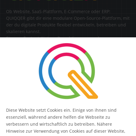
Ob Website, SaaS-Plattform, E-Commerce oder ERP:
QUIQQER gibt dir eine modulare Open-Source-Plattform, mit
der du digitale Produkte flexibel entwickeln, betreiben und
skalieren kannst.
Steuere Content, Nutzer, Berechtigungen und
Erweiterungen zentral in einer Lösung.
SERVICE
Kontakt
FAQ
Diese Website setzt Cookies ein. Einige von ihnen sind
QUIQQER
essenziell, während andere helfen die Webseite zu
verbessern und wirtschaftlich zu betreiben. Nähere
Hinweise zur Verwendung von Cookies auf dieser Website,