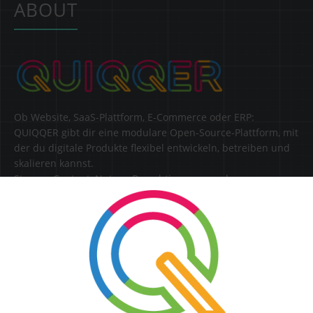
ABOUT
Ob Website, SaaS-Plattform, E-Commerce oder ERP:
QUIQQER gibt dir eine modulare Open-Source-Plattform, mit
der du digitale Produkte flexibel entwickeln, betreiben und
skalieren kannst.
Steuere Content, Nutzer, Berechtigungen und
Erweiterungen zentral in einer Lösung.
SERVICE
Kontakt
FAQ