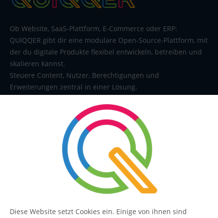
Ob Website, SaaS-Plattform, E-Commerce oder ERP:
QUIQQER gibt dir eine modulare Open-Source-Plattform, mit
der du digitale Produkte flexibel entwickeln, betreiben und
skalieren kannst.
Steuere Content, Nutzer, Berechtigungen und
Erweiterungen zentral in einer Lösung.
SERVICE
Kontakt
FAQ
Diese Website setzt Cookies ein. Einige von ihnen sind