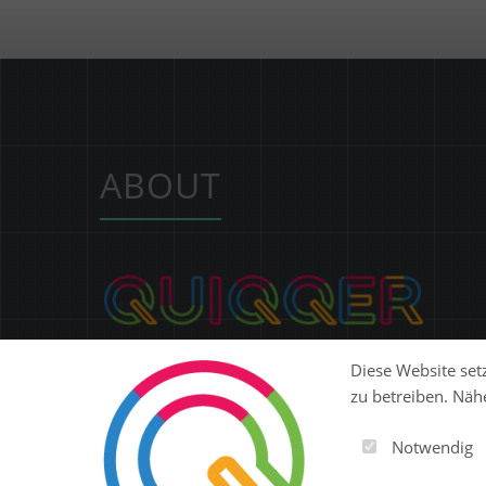
ABOUT
Ob Website, SaaS-Plattform, E-Commerce oder ERP:
Diese Website setz
QUIQQER gibt dir eine modulare Open-Source-
zu betreiben. Näh
Plattform, mit der du digitale Produkte flexibel
entwickeln, betreiben und skalieren kannst.
Notwendig
Steuere Content, Nutzer, Berechtigungen und