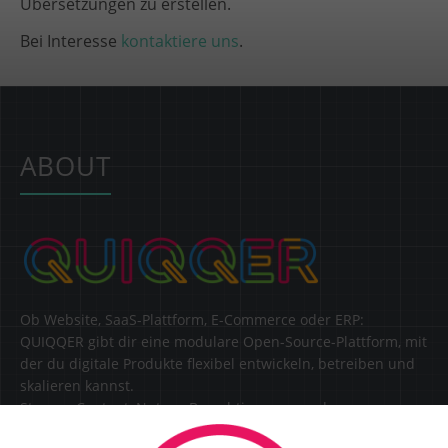
Übersetzungen zu erstellen.
Bei Interesse
kontaktiere uns
.
ABOUT
Ob Website, SaaS-Plattform, E-Commerce oder ERP:
QUIQQER gibt dir eine modulare Open-Source-Plattform, mit
der du digitale Produkte flexibel entwickeln, betreiben und
skalieren kannst.
Steuere Content, Nutzer, Berechtigungen und
Erweiterungen zentral in einer Lösung.