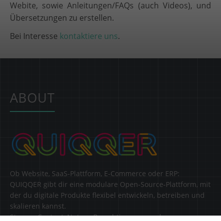
Webite, sowie Anleitungen/FAQs (auch Videos), und
Übersetzungen zu erstellen.
Bei Interesse
kontaktiere uns
.
ABOUT
Ob Website, SaaS-Plattform, E-Commerce oder ERP:
QUIQQER gibt dir eine modulare Open-Source-Plattform, mit
der du digitale Produkte flexibel entwickeln, betreiben und
skalieren kannst.
Steuere Content, Nutzer, Berechtigungen und