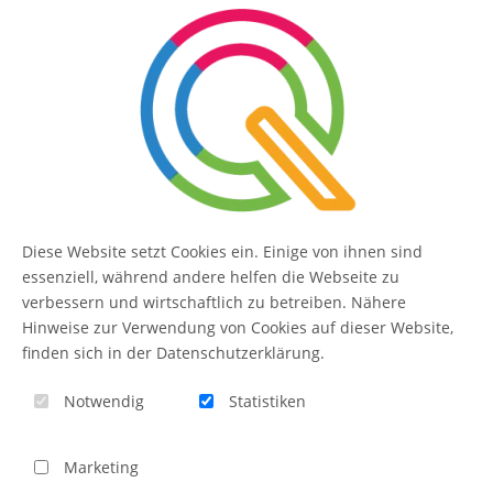
Erweiterungen zentral in einer Lösung.
SERVICE
Kontakt
FAQ
Diese Website setzt Cookies ein. Einige von ihnen sind
QUIQQER
essenziell, während andere helfen die Webseite zu
verbessern und wirtschaftlich zu betreiben. Nähere
Hinweise zur Verwendung von Cookies auf dieser Website,
finden sich in der Datenschutzerklärung.
Blog
Notwendig
Statistiken
Themen-Übersicht
Themen-Suche
Marketing
Impressum