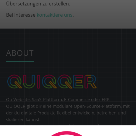
Übersetzungen zu erstellen.
Bei Interesse
kontaktiere uns
.
ABOUT
Ob Website, SaaS-Plattform, E-Commerce oder ERP:
QUIQQER gibt dir eine modulare Open-Source-Plattform, mit
der du digitale Produkte flexibel entwickeln, betreiben und
skalieren kannst.
Steuere Content, Nutzer, Berechtigungen und
Erweiterungen zentral in einer Lösung.