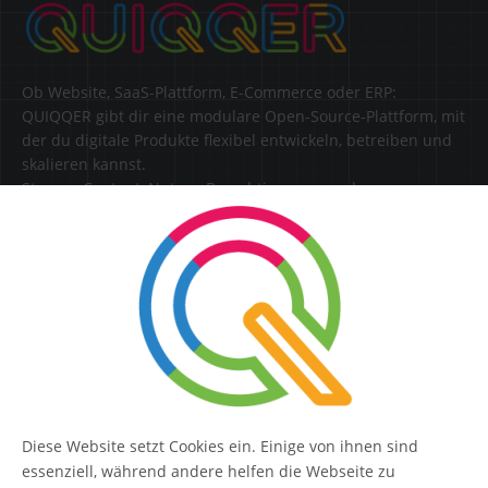
Ob Website, SaaS-Plattform, E-Commerce oder ERP:
QUIQQER gibt dir eine modulare Open-Source-Plattform, mit
der du digitale Produkte flexibel entwickeln, betreiben und
skalieren kannst.
Steuere Content, Nutzer, Berechtigungen und
Erweiterungen zentral in einer Lösung.
SERVICE
Kontakt
FAQ
Diese Website setzt Cookies ein. Einige von ihnen sind
QUIQQER
essenziell, während andere helfen die Webseite zu