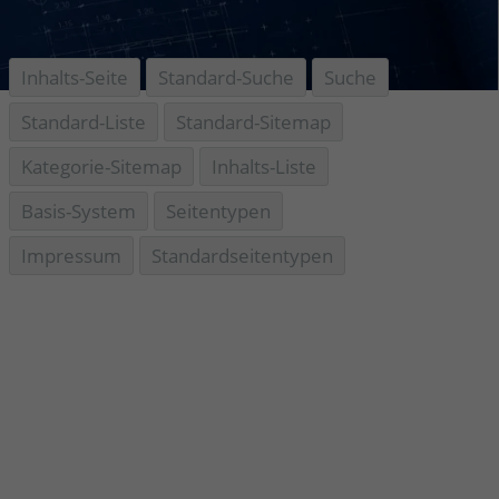
Inhalts-Seite
Standard-Suche
Suche
Standard-Liste
Standard-Sitemap
Kategorie-Sitemap
Inhalts-Liste
Basis-System
Seitentypen
Impressum
Standardseitentypen