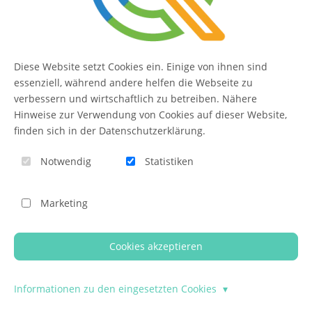
Bearbeitung und Content-Workflows wurden so
verbessert, dass sich die tägliche Arbeit flüssiger
anfühlt.
Diese Website setzt Cookies ein. Einige von ihnen sind
essenziell, während andere helfen die Webseite zu
Mehrere Korrekturen helfen dabei, Randfälle
verbessern und wirtschaftlich zu betreiben. Nähere
sauberer abzufangen und die allgemeine
Hinweise zur Verwendung von Cookies auf dieser Website,
Stabilität zu verbessern.
finden sich in der Datenschutzerklärung.
Wartungs- und Migrationsaufgaben wurden
Notwendig
Statistiken
gestrafft, damit sich Projekte effizienter pflegen
lassen.
Schnittstellen für Integrationen und
Marketing
Automationen wurden bereinigt und verhalten
sich dadurch vorhersehbarer.
Cookies akzeptieren
Informationen zu den eingesetzten Cookies