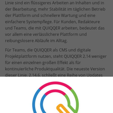
Linie sind ein flüssigeres Arbeiten an Inhalten und in
der Bearbeitung, mehr Stabilität im täglichen Betrieb
der Plattform und schnellere Wartung und eine
einfachere Systempflege. Für Kunden, Redakteure
und Teams, die mit QUIQQER arbeiten, bedeutet das
vor allem eine verlässlichere Plattform und
reibungslosere Abläufe im Alltag.
Für Teams, die QUIQQER als CMS und digitale
Projektplattform nutzen, steht QUIQQER 2.14 weniger
für einen einzelnen großen Effekt als für
kontinuierliche Produktqualität. Die neueste Version
dieser Linie, 2.14.6, schließt eine Reihe von Updates
ab, die auf flüssigere Bearbeitung, sauberere Wartung
und eine verlässlichere Grundlage für Websites,
Portale und individuelle digitale Lösungen abzielen.
HIGHLIGHTS AUF EINEN BLICK