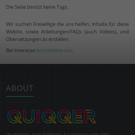
Die Seite besitzt keine Tags.
Wir suchen Freiwillige die uns helfen, Inhalte für diese
Webite, sowie Anleitungen/FAQs (auch Videos), und
Übersetzungen zu erstellen.
Bei Interesse
kontaktiere uns
.
ABOUT
Ob Website, SaaS-Plattform, E-Commerce oder ERP: