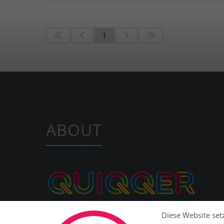
1
ABOUT
Ob Website, SaaS-Plattform, E-Commerce oder ERP:
Diese Website setz