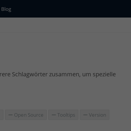
Blog
rere Schlagwörter zusammen, um spezielle
n
Open Source
Tooltips
Version