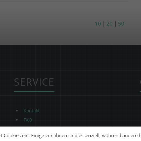
10
|
20
|
50
SERVICE
Kontakt
FAQ
t Cookies ein. Einige von ihnen sind essenziell, während andere 