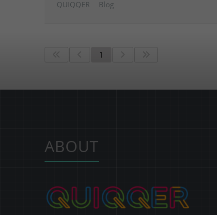
QUIQQER
Blog
1
ABOUT