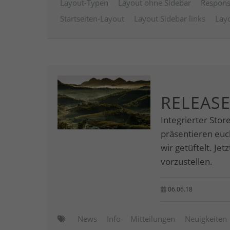
Layout-Typen
Layout ohne Sidebar
Respons
Startseiten-Layout
Layout Sidebar links
Layo
RELEASE
Integrierter Stor
präsentieren eu
wir getüftelt. Je
vorzustellen.
06.06.18
News
Info
Mitteilungen
Neuigkeiten