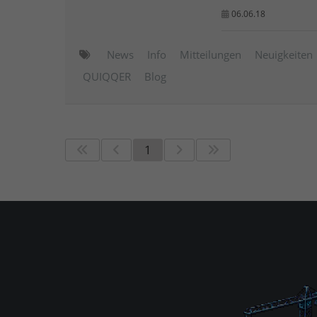
06.06.18
News
Info
Mitteilungen
Neuigkeiten
QUIQQER
Blog
1