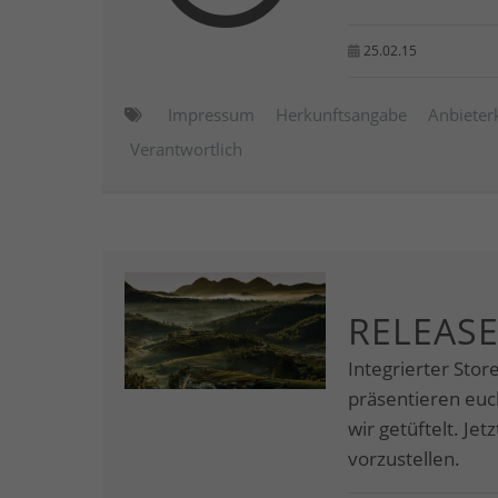
25.02.15
Impressum
Herkunftsangabe
Anbieter
Verantwortlich
RELEASE
Integrierter Stor
präsentieren eu
wir getüftelt. Je
vorzustellen.