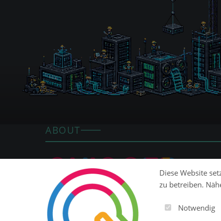
ABOUT
Diese Website setz
zu betreiben. Näh
Ob Website, SaaS-Plattform, E-Commerce oder ERP: Q
Notwendig
modulare Open-Source-Plattform, mit der du digitale 