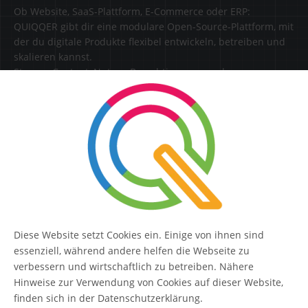
Ob Website, SaaS-Plattform, E-Commerce oder ERP:
QUIQQER gibt dir eine modulare Open-Source-Plattform, mit
der du digitale Produkte flexibel entwickeln, betreiben und
skalieren kannst.
Steuere Content, Nutzer, Berechtigungen und
Erweiterungen zentral in einer Lösung.
SERVICE
Kontakt
FAQ
Diese Website setzt Cookies ein. Einige von ihnen sind
QUIQQER
essenziell, während andere helfen die Webseite zu
verbessern und wirtschaftlich zu betreiben. Nähere
Hinweise zur Verwendung von Cookies auf dieser Website,
finden sich in der Datenschutzerklärung.