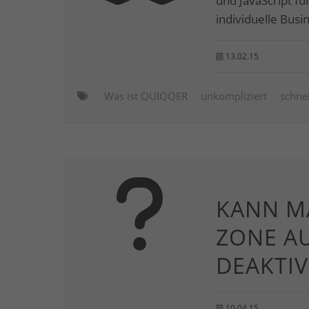
und JavaScript f
individuelle Bus
13.02.15
Was ist QUIQQER
unkompliziert
schnel
KANN MA
ZONE AU
DEAKTIV
10.04.15