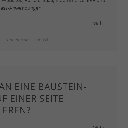
ür Websites, Portale, SaaS, E-Commerce, ERP und
iness-Anwendungen.
Mehr
l
erweiterbar
einfach
N EINE BAUSTEIN-
F EINER SEITE
IEREN?
Mehr