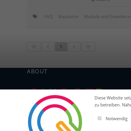
FAQ
Bausteine
Module und Erweiteru
1
ABOUT
Diese Website setz
zu betreiben. Näh
Ob Website, SaaS-Plattform, E-Commerce oder ERP: Q
Notwendig
modulare Open-Source-Plattform, mit der du digitale 
entwickeln, betreiben und skalieren kannst.