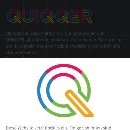
Ob Website, SaaS-Plattform, E-Commerce oder ERP:
QUIQQER gibt dir eine modulare Open-Source-Plattform, mit
der du digitale Produkte flexibel entwickeln, betreiben und
skalieren kannst.
Steuere Content, Nutzer, Berechtigungen und
Erweiterungen zentral in einer Lösung.
SERVICE
Kontakt
FAQ
Diese Website setzt Cookies ein. Einige von ihnen sind