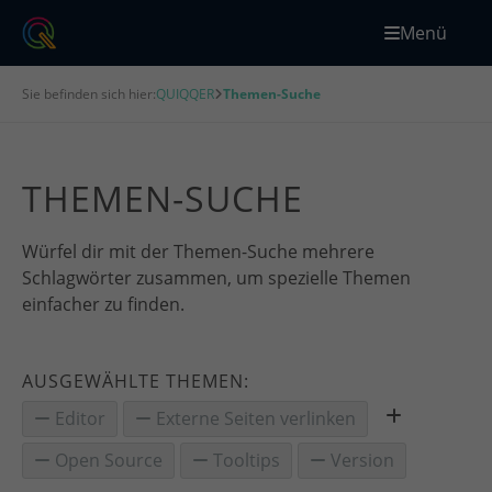
Menü
Sie befinden sich hier:
QUIQQER
Themen-Suche
THEMEN-SUCHE
Würfel dir mit der Themen-Suche mehrere
Schlagwörter zusammen, um spezielle Themen
einfacher zu finden.
AUSGEWÄHLTE THEMEN:
Editor
Externe Seiten verlinken
Open Source
Tooltips
Version