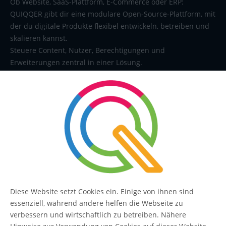
Ob Website, SaaS-Plattform, E-Commerce oder ERP:
QUIQQER gibt dir eine modulare Open-Source-Plattform, mit
der du digitale Produkte flexibel entwickeln, betreiben und
skalieren kannst.
Steuere Content, Nutzer, Berechtigungen und
Erweiterungen zentral in einer Lösung.
SERVICE
Kontakt
FAQ
Diese Website setzt Cookies ein. Einige von ihnen sind
essenziell, während andere helfen die Webseite zu
QUIQQER
verbessern und wirtschaftlich zu betreiben. Nähere