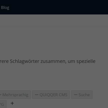
Blog
rere Schlagwörter zusammen, um spezielle
Mehrsprachig
QUIQQER CMS
Suche
YG