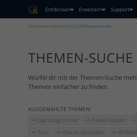
Entdecken
Erweitern
Support
Sie befinden sich hier:
QUIQQER
Themen-Suche
THEMEN-SUCHE
Würfel dir mit der Themen-Suche meh
Themen einfacher zu finden.
AUSGEWÄHLTE THEMEN:
Das bringt es mit
E-Mail Kontakt
Text
Was ist QUIQQER
WYSIW