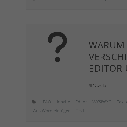
WARUM G
VERSCH
EDITOR 
15.07.15
FAQ
Inhalte
Editor
WYSIWYG
Text 
Aus Word einfügen
Text