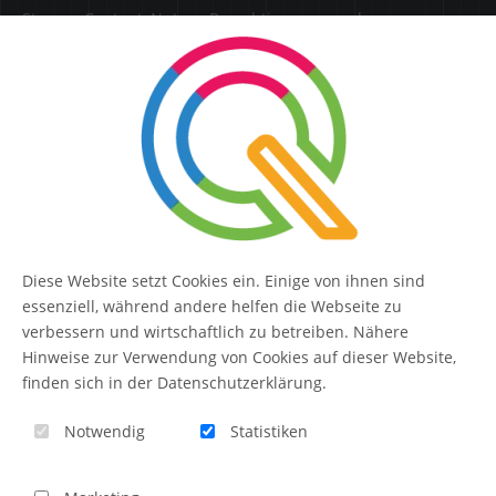
Steuere Content, Nutzer, Berechtigungen und
Erweiterungen zentral in einer Lösung.
SERVICE
Kontakt
FAQ
Diese Website setzt Cookies ein. Einige von ihnen sind
QUIQQER
essenziell, während andere helfen die Webseite zu
verbessern und wirtschaftlich zu betreiben. Nähere
Hinweise zur Verwendung von Cookies auf dieser Website,
finden sich in der Datenschutzerklärung.
Blog
Notwendig
Statistiken
Themen-Übersicht
Themen-Suche