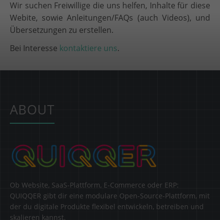
Wir suchen Freiwillige die uns helfen, Inhalte für diese
Webite, sowie Anleitungen/FAQs (auch Videos), und
Übersetzungen zu erstellen.
Bei Interesse
kontaktiere uns
.
ABOUT
Ob Website, SaaS-Plattform, E-Commerce oder ERP:
QUIQQER gibt dir eine modulare Open-Source-Plattform, mit
der du digitale Produkte flexibel entwickeln, betreiben und
skalieren kannst.