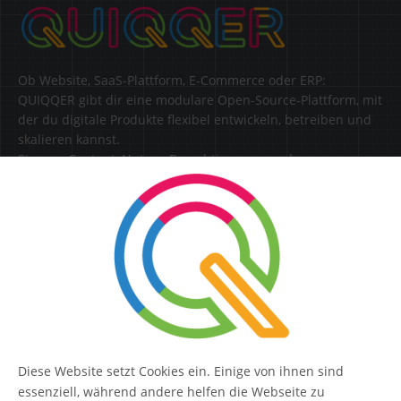
Ob Website, SaaS-Plattform, E-Commerce oder ERP:
QUIQQER gibt dir eine modulare Open-Source-Plattform, mit
der du digitale Produkte flexibel entwickeln, betreiben und
skalieren kannst.
Steuere Content, Nutzer, Berechtigungen und
Erweiterungen zentral in einer Lösung.
SERVICE
Kontakt
FAQ
Diese Website setzt Cookies ein. Einige von ihnen sind
QUIQQER
essenziell, während andere helfen die Webseite zu