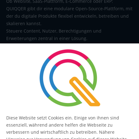
Ob Website, SaaS-Plattform, E-Commerce oder ERP:
QUIQQER gibt dir eine modulare Open-Source-Plattform, mit
der du digitale Produkte flexibel entwickeln, betreiben und
skalieren kannst.
Steuere Content, Nutzer, Berechtigungen und
Erweiterungen zentral in einer Lösung.
SERVICE
Kontakt
FAQ
Diese Website setzt Cookies ein. Einige von ihnen sind
essenziell, während andere helfen die Webseite zu
QUIQQER
verbessern und wirtschaftlich zu betreiben. Nähere