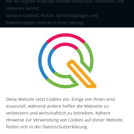
der du digitale Produkte flexibel entwickeln, betreiben und
skalieren kannst.
Steuere Content, Nutzer, Berechtigungen und
Erweiterungen zentral in einer Lösung.
SERVICE
Kontakt
FAQ
Diese Website setzt Cookies ein. Einige von ihnen sind
essenziell, während andere helfen die Webseite zu
QUIQQER
verbessern und wirtschaftlich zu betreiben. Nähere
Hinweise zur Verwendung von Cookies auf dieser Website,
Blog
finden sich in der Datenschutzerklärung.