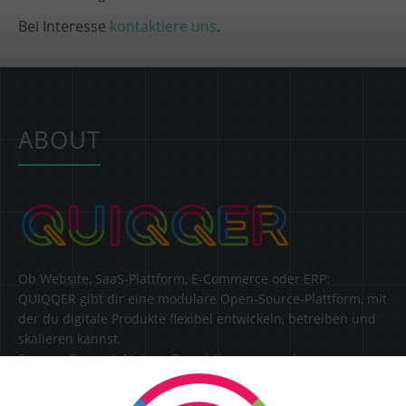
Bei Interesse
kontaktiere uns
.
ABOUT
Ob Website, SaaS-Plattform, E-Commerce oder ERP:
QUIQQER gibt dir eine modulare Open-Source-Plattform, mit
der du digitale Produkte flexibel entwickeln, betreiben und
skalieren kannst.
Steuere Content, Nutzer, Berechtigungen und
Erweiterungen zentral in einer Lösung.