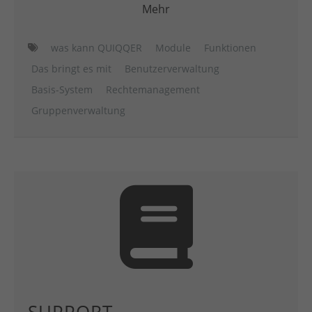
Mehr
was kann QUIQQER
Module
Funktionen
Das bringt es mit
Benutzerverwaltung
Basis-System
Rechtemanagement
Gruppenverwaltung