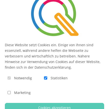
SERVICE
Kontakt
FAQ
Diese Website setzt Cookies ein. Einige von ihnen sind
QUIQQER
essenziell, während andere helfen die Webseite zu
verbessern und wirtschaftlich zu betreiben. Nähere
Hinweise zur Verwendung von Cookies auf dieser Website,
finden sich in der Datenschutzerklärung.
Blog
Notwendig
Statistiken
Themen-Übersicht
Themen-Suche
Marketing
Impressum
QUIQQER unterstützen
Cookies akzeptieren