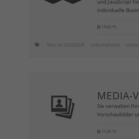
und JavaScript f
individuelle Bus
13.02.15
Was ist QUIQQER
unkompliziert
schnel
MEDIA-
Sie verwalten Ihr
Vorschaubilder 
11.05.15