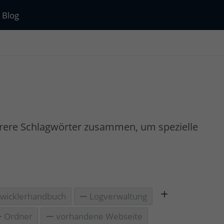
Blog
rere Schlagwörter zusammen, um spezielle
wicklerhandbuch
Logverwaltung
Ordner
vorhandene Webseite