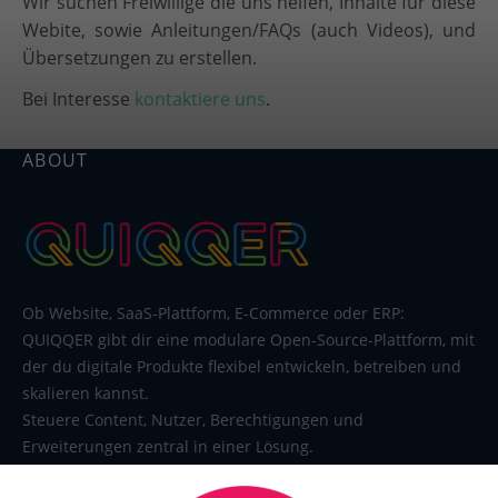
Wir suchen Freiwillige die uns helfen, Inhalte für diese
Webite, sowie Anleitungen/FAQs (auch Videos), und
Übersetzungen zu erstellen.
Bei Interesse
kontaktiere uns
.
ABOUT
Ob Website, SaaS-Plattform, E-Commerce oder ERP:
QUIQQER gibt dir eine modulare Open-Source-Plattform, mit
der du digitale Produkte flexibel entwickeln, betreiben und
skalieren kannst.
Steuere Content, Nutzer, Berechtigungen und
Erweiterungen zentral in einer Lösung.